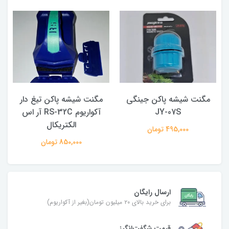
مگنت شیشه پاکن جینگی
مگنت شیشه پاکن تیغ دار
JY-07S
آکواریوم RS-32C آر اس
الکتریکال
495,000 تومان
850,000 تومان
ارسال رایگان
برای خرید بالای ۲۰ میلیون تومان(بغیر از آکواریوم)
قیمت شگفت‌انگیز