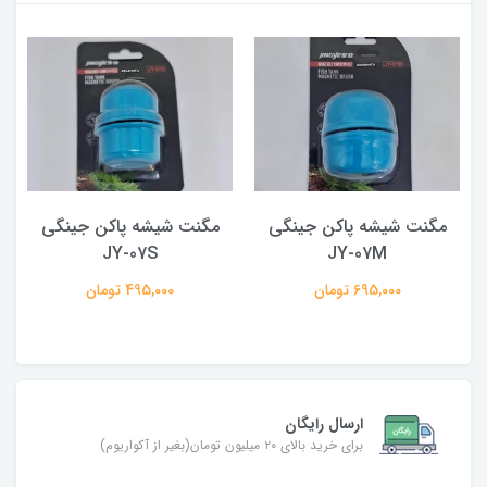
مگنت شیشه پاکن جینگی
مگنت شیشه پاکن جینگی
JY-07S
JY-07M
695,000 تومان
495,000 تومان
ارسال رایگان
برای خرید بالای ۲۰ میلیون تومان(بغیر از آکواریوم)