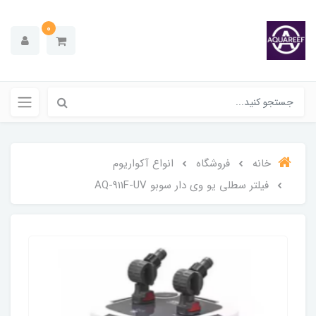
0
خانه
فروشگاه
انواع آکواریوم
فیلتر سطلی یو وی دار سوبو AQ-911F-UV