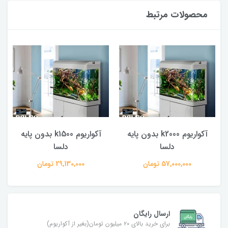
محصولات مرتبط
آکواریوم k2000 بدون پایه
آکواریوم k1500 بدون پایه
دلسا
دلسا
57,000,000 تومان
29,130,000 تومان
ارسال رایگان
برای خرید بالای ۲۰ میلیون تومان(بغیر از آکواریوم)