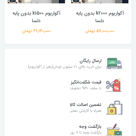
آکواریوم k2000 بدون پایه
آکواریوم k1500 بدون پایه
دلسا
دلسا
57,000,000 تومان
29,130,000 تومان
ارسال رایگان
برای خرید بالای ۲۰ میلیون تومان(بغیر از آکواریوم)
قیمت شگفت‌انگیز
تا سقف 30% تخفیف
تضمین اصالت کالا
همراه با گارانتی معتبر
بازگشت وجه
بازگشت وجه تا ۷ روز