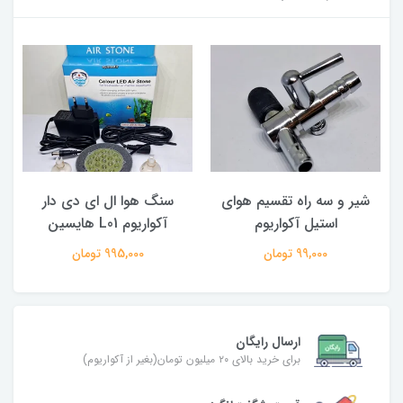
شیر و سه راه تقسیم هوای
سنگ هوا ال ای دی دار
ل
استیل آکواریوم
آکواریوم L01 هایسین
99,000 تومان
995,000 تومان
ارسال رایگان
برای خرید بالای ۲۰ میلیون تومان(بغیر از آکواریوم)