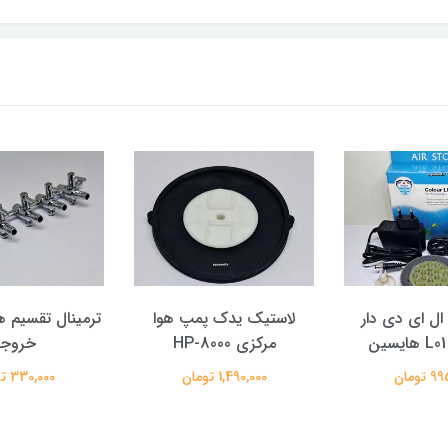
ل ای دی دار
لاستیک یدک پمپ هوا
مرکزی HP-8000
خروجه
تومان
1,490,000 تومان
330,000 تومان