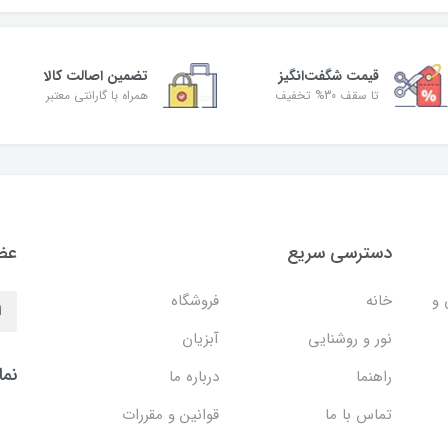
قیمت شگفت‌انگیز
تضمین اصالت کالا
تا سقف 30% تخفیف
همراه با گارانتی معتبر
دسترسی سریع
عضو
 و
خانه
فروشگاه
نور و روشنایی
آبزیان
نما
راهنما
درباره ما
تماس با ما
قوانین و مقررات