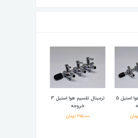
ترمینال تقسیم هوا استیل 5
ترمینال تقسیم هوا استیل 3
ولوم و برد کامل تنظی
خروجه
پ
هایلا
215,000 تومان
434,500 تومان