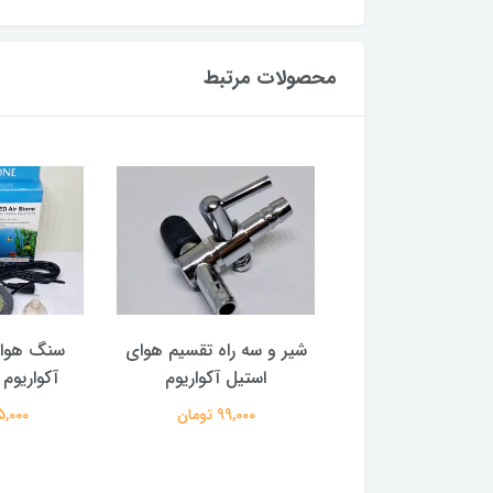
محصولات مرتبط
س یدکی پمپ هوا
شیر و سه راه تقسیم هوای
سنگ هوا ا
۵۵۰۵ هایلا
استیل آکواریوم
آکواریوم L01 هایسین
890,000 تومان
99,000 تومان
995,000 