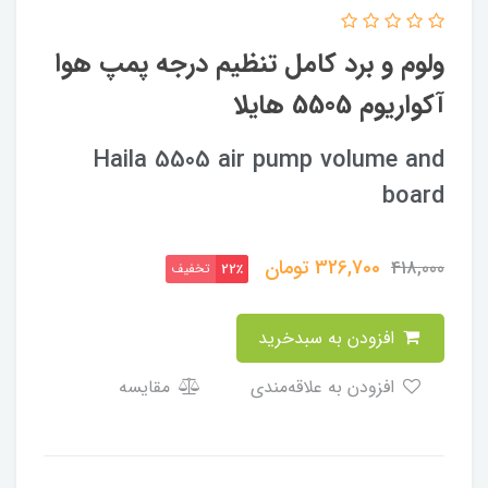
ولوم و برد کامل تنظیم درجه پمپ هوا
آکواریوم 5505 هایلا
Haila 5505 air pump volume and
board
326,700
تومان
418,000
تخفیف
22٪
افزودن به سبدخرید
افزودن به علاقه‌مندی
مقایسه