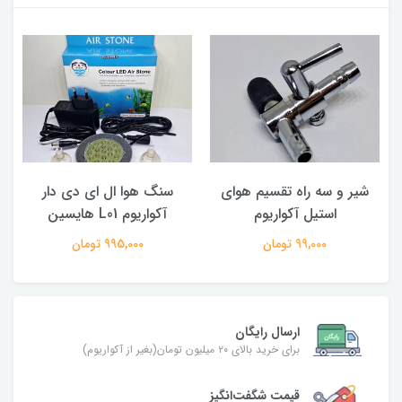
شیر و سه راه تقسیم هوای
سنگ هوا ال ای دی دار
ل
استیل آکواریوم
آکواریوم L01 هایسین
99,000 تومان
995,000 تومان
ارسال رایگان
برای خرید بالای ۲۰ میلیون تومان(بغیر از آکواریوم)
قیمت شگفت‌انگیز