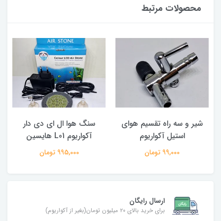
محصولات مرتبط
شیر و سه راه تقسیم هوای
سنگ هوا ال ای دی دار
ل
استیل آکواریوم
آکواریوم L01 هایسین
99,000 تومان
995,000 تومان
ارسال رایگان
برای خرید بالای ۲۰ میلیون تومان(بغیر از آکواریوم)