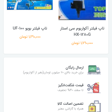
تاپ فیلتر آکواریوم سی استار
تاپ فیلتر بویو UF-100
HX-1280G
1,290,000 تومان
1,790,000 تومان
ارسال رایگان
برای خرید بالای ۲۰ میلیون تومان(بغیر از آکواریوم)
قیمت شگفت‌انگیز
تا سقف 30% تخفیف
تضمین اصالت کالا
همراه با گارانتی معتبر