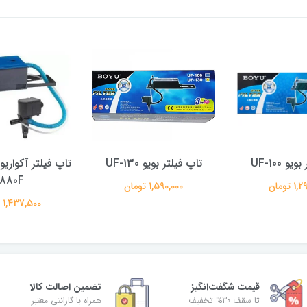
و UF-100
تاپ فیلتر بویو UF-130
1880F
 تومان
1,590,000 تومان
1,437,500 تومان
قیمت شگفت‌انگیز
تضمین اصالت کالا
تا سقف 30% تخفیف
همراه با گارانتی معتبر