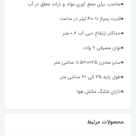
●مناسب برای جمع آوری مواد و ذرات معلق در آب
●قدرت پمپاژ تا ۴۰۰ لیتر در ساعت
●حداکثر ارتفاع دبی آب ۰.۶ متر
●توان مصرفی ۹ وات
●سایز مخزن ۲۵×۱۰×۱۱.۵ سانتی متر
●طول پایه 35 الی 60 سانتی متر
●دارای شلنگ مکش هوا
محصولات مرتبط