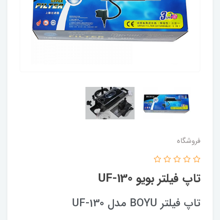
فروشگاه
تاپ فیلتر بویو UF-130
تاپ فیلتر BOYU مدل UF-130