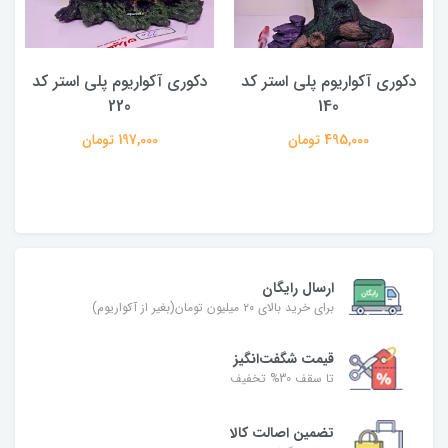
دکوری آکواریوم پلی استر کد
دکوری آکواریوم پلی استر کد
220
140
495,000 تومان
197,000 تومان
ارسال رایگان
برای خرید بالای ۲۰ میلیون تومان(بغیر از آکواریوم)
قیمت شگفت‌انگیز
تا سقف 30% تخفیف
تضمین اصالت کالا