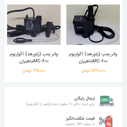
واتر پمپ (پاورهد) آکواریوم
واتر پمپ (پاورهد) آکواریوم
MC-600ماهیران
MC-400ماهیران
1,390,000 تومان
997,000 تومان
ارسال رایگان
برای خرید بالای ۲۰ میلیون تومان(بغیر از آکواریوم)
قیمت شگفت‌انگیز
تا سقف 30% تخفیف