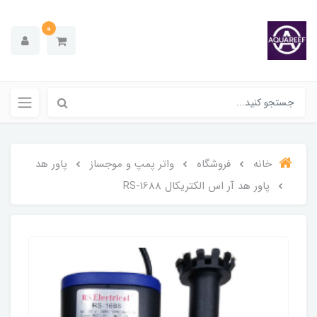
0
خانه
فروشگاه
واتر پمپ و موجساز
پاور هد
پاور هد آر اس الکتریکال RS-1688