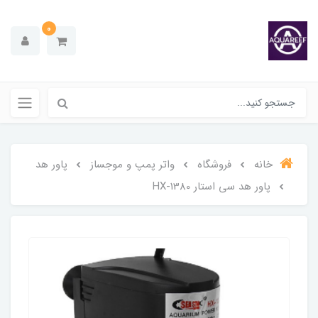
0
خانه
فروشگاه
واتر پمپ و موجساز
پاور هد
پاور هد سی استار HX-1380