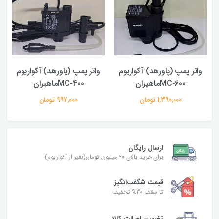
واتر پمپ (پاورهد) آکواریوم
واتر پمپ (پاورهد) آکواریوم
MC-600ماهیران
MC-400ماهیران
1,390,000 تومان
997,000 تومان
ارسال رایگان
برای خرید بالای ۲۰ میلیون تومان(بغیر از آکواریوم)
قیمت شگفت‌انگیز
تا سقف 30% تخفیف
تضمین اصالت کالا