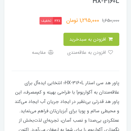
HX-3160L
1,295,000
تومان
1,650,000
تخفیف
22٪
افزودن به سبدخرید
افزودن به علاقه‌مندی
مقایسه
پاور هد سی استار HX-3160L؛ انتخابی ایده‌آل برای
علاقه‌مندان به آکواریوم! با طراحی بهینه و کم‌مصرف، این
پاور هد قدرتی بی‌نظیر در ایجاد جریان آب ایجاد می‌کند
و محیطی سالم و پویا برای آبزیان‌تان فراهم می‌نماید.
عملکردی بی‌صدا و نصب آسان، تجربه‌ای لذت‌بخش از
نگهداری آکواریوم را برای شما به ارمغان می‌آورد. اکنون