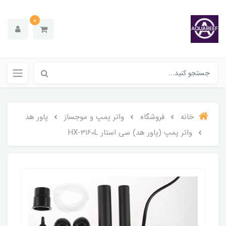
0
خانه
فروشگاه
واتر پمپ و موجساز
پاور هد
واتر پمپ (پاور هد) سی استار HX-3160L