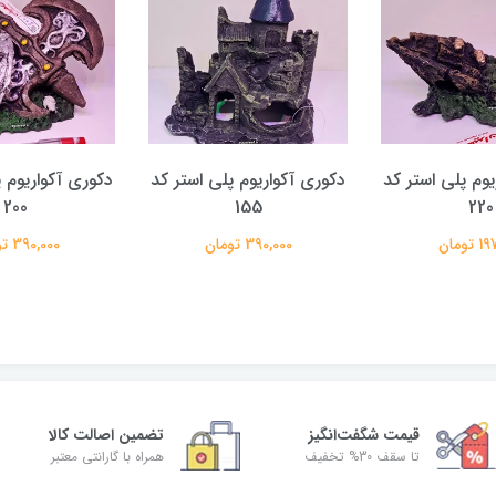
یوم پلی استر کد
دکوری آکواریوم پلی استر کد
دکوری آکواریوم پ
200
155
220
تومان
390,000 تومان
390,000 تومان
قیمت شگفت‌انگیز
تضمین اصالت کالا
تا سقف 30% تخفیف
همراه با گارانتی معتبر