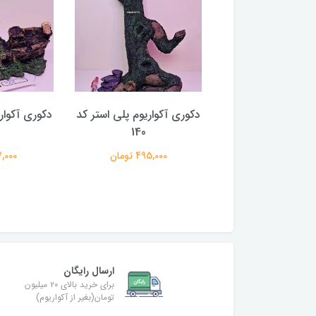
 دریایی دکوری
دکوری آکواریوم پلی استر کد
دکوری آکوار
اریوم جیلی فیش
140
250,000 تومان
495,000 تومان
197,000 
ارسال رایگان
برای خرید بالای ۲۰ میلیون
تومان(بغیر از آکواریوم)