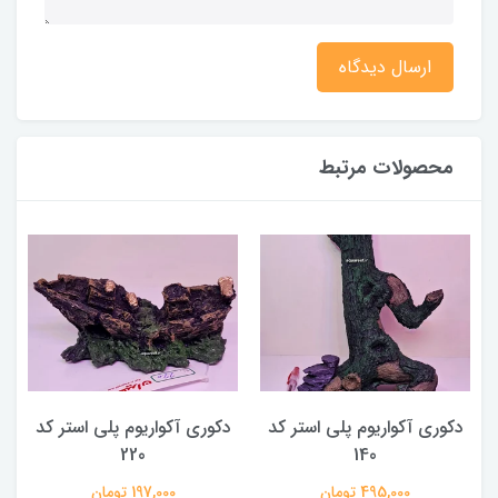
ارسال دیدگاه
محصولات مرتبط
دکوری آکواریوم پلی استر کد
دکوری آکواریوم پلی استر کد
220
140
495,000 تومان
197,000 تومان