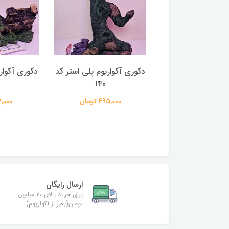
 دریایی دکوری
دکوری آکواریوم پلی استر کد
دکوری آکوار
اریوم جیلی فیش
140
250,000 تومان
495,000 تومان
197,000 
ارسال رایگان
برای خرید بالای ۲۰ میلیون
تومان(بغیر از آکواریوم)