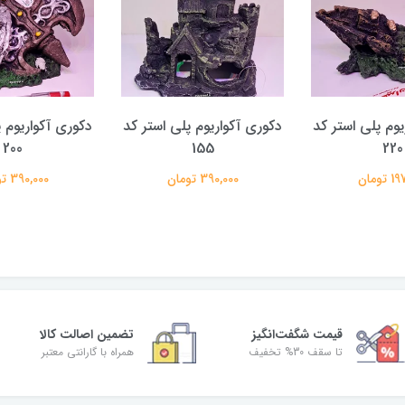
یوم پلی استر کد
دکوری آکواریوم پلی استر کد
دکوری آکواریوم پ
200
155
220
تومان
390,000 تومان
390,000 تومان
قیمت شگفت‌انگیز
تضمین اصالت کالا
تا سقف 30% تخفیف
همراه با گارانتی معتبر