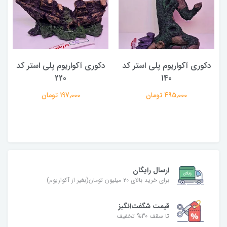
دکوری آکواریوم پلی استر کد
دکوری آکواریوم پلی استر کد
220
140
495,000 تومان
197,000 تومان
ارسال رایگان
برای خرید بالای ۲۰ میلیون تومان(بغیر از آکواریوم)
قیمت شگفت‌انگیز
تا سقف 30% تخفیف