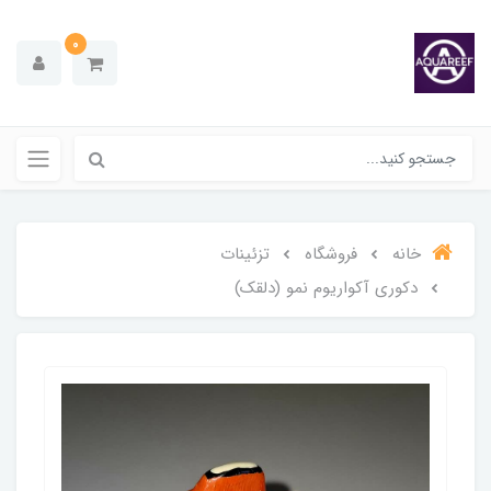
0
خانه
فروشگاه
تزئینات
دکوری آکواریوم نمو (دلقک)