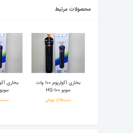
محصولات مرتبط
 کوچک اتوماتیک و
بخاری آکواریوم 100 وات
نمایشگردار آکواریوم FM-
سوبو HQ-100
سوبو -200
15W سوبو
1,250,000 تومان
1,390,000
1,195,000 تومان