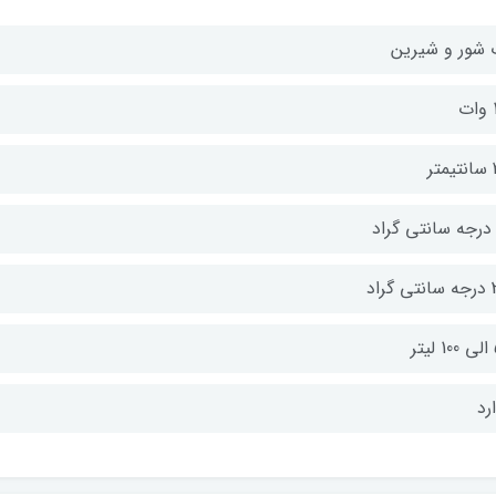
 شور و شیرین
ت
تر
گراد
تر
رد