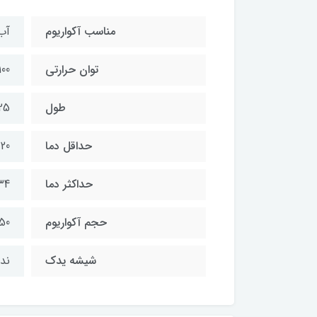
مناسب آکواریوم
آب
توان حرارتی
100 وا
طول
25 سانتیم
حداقل دما
20 درجه سانتی گراد
حداکثر دما
34 درجه سانتی 
حجم آکواریوم
50 الی 100 لی
شیشه یدک
ندا