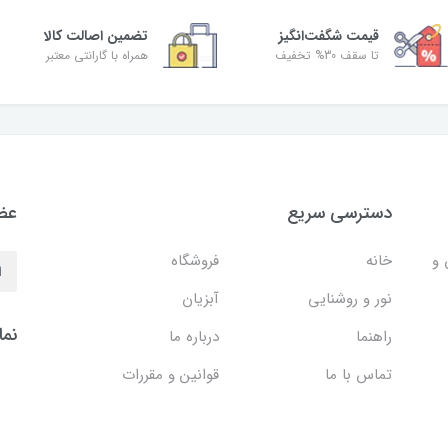
قیمت شگفت‌انگیز
تضمین اصالت کالا
تا سقف 30% تخفیف
همراه با گارانتی معتبر
دسترسی سریع
عضو
 و
خانه
فروشگاه
نور و روشنایی
آبزیان
نما
راهنما
درباره ما
تماس با ما
قوانین و مقررات