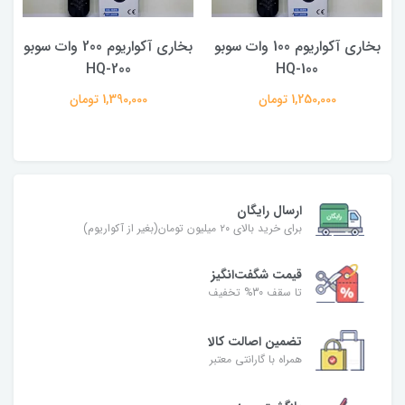
بخاری آکواریوم 100 وات سوبو
بخاری آکواریوم 200 وات سوبو
F
HQ-100
HQ-200
1,250,000 تومان
1,390,000 تومان
ارسال رایگان
برای خرید بالای ۲۰ میلیون تومان(بغیر از آکواریوم)
قیمت شگفت‌انگیز
تا سقف 30% تخفیف
تضمین اصالت کالا
همراه با گارانتی معتبر