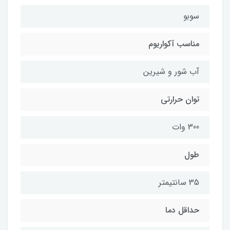
سوبو
مناسب آکواریوم
آب شور و شیرین
توان حرارتی
300 وات
طول
35 سانتیمتر
حداقل دما