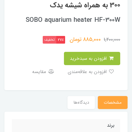
300 به همراه شیشه یدک
SOBO aquarium heater HF-300W
885,000
تومان
1,200,000
تخفیف
27٪
افزودن به سبدخرید
افزودن به علاقه‌مندی
مقایسه
مشخصات
دیدگاه‌ها
برند