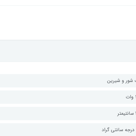
 شور و شیرین
ت
ر