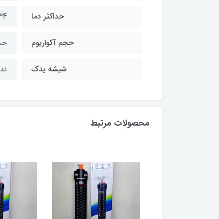
حداکثر دما
34 درجه سانتی 
حجم آکواریوم
حداکث
شیشه یدک
ندا
محصولات مرتبط