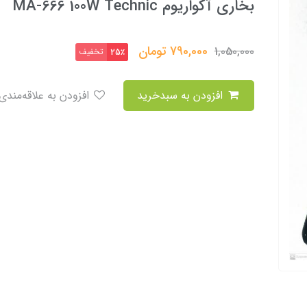
بخاری آکواریوم MA-666 100W Technic
790,000
تومان
1,050,000
تخفیف
25٪
افزودن به سبدخرید
افزودن به علاقه‌مندی