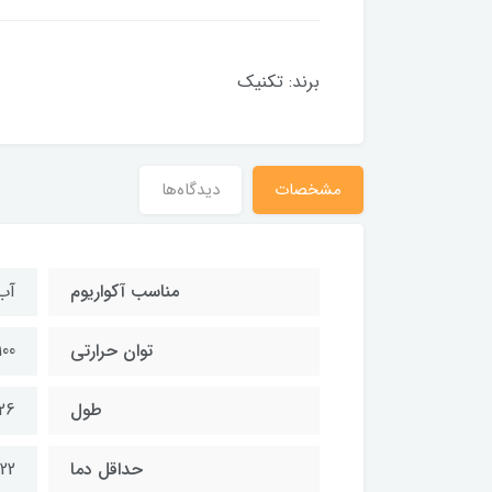
برند: تکنیک
مشخصات
دیدگاه‌ها
مناسب آکواریوم
آب
توان حرارتی
100 وا
طول
26 سانتیمت
حداقل دما
22 درجه سانتی گراد