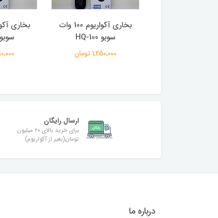
 کوچک اتوماتیک و
بخاری آکواریوم 100 وات
نمایشگردار آکواریوم FM-
سوبو HQ-100
سوبو -200
15W سوبو
1,250,000 تومان
1,390,000
1,195,000 تومان
ارسال رایگان
برای خرید بالای ۲۰ میلیون
تومان(بغیر از آکواریوم)
درباره ما