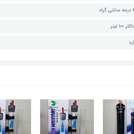
گراد
ر 100 لیتر
رد