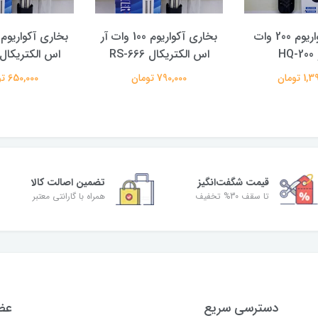
بخاری آکواریوم 200 وات
بخاری آکواریوم 100 وات آر
HQ
اس الکتریکال RS-666
اس الکتریکال S-666
 تومان
790,000 تومان
650,000 تومان
قیمت شگفت‌انگیز
تضمین اصالت کالا
تا سقف 30% تخفیف
همراه با گارانتی معتبر
دسترسی سریع
عضو