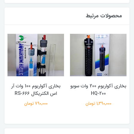
محصولات مرتبط
و
بخاری آکواریوم 200 وات سوبو
بخاری آکواریوم 100 وات آر
HQ-200
اس الکتریکال RS-666
1,390,000 تومان
790,000 تومان