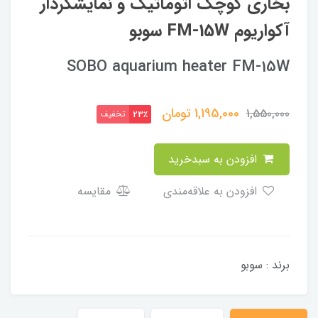
بخاری کوچک اتوماتیک و نمایشگردار
آکواریوم FM-15W سوبو
SOBO aquarium heater FM-15W
1,195,000
تومان
1,550,000
تخفیف
23٪
افزودن به سبدخرید
افزودن به علاقه‌مندی
مقایسه
برند : سوبو