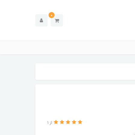
0
از 1