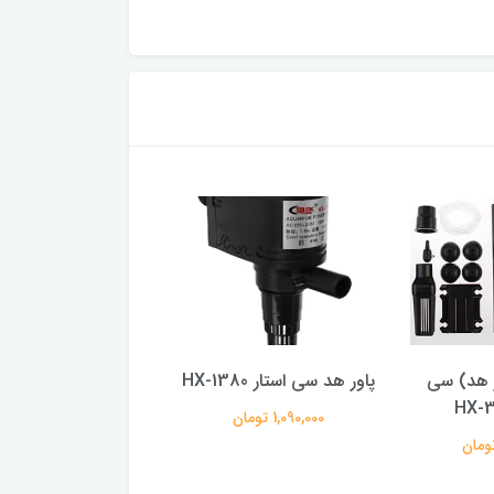
ر هد) سی
پاور هد سی استار HX-1380
1580L
1,090,000 تومان
1,695,000 تومان