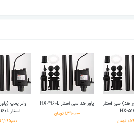
ور هد) سی استار
پاور هد سی استار HX-4160L
واتر پمپ (پاو
HX-51
استار HX-3160L
1,390,000 تومان
 تومان
1,295,000 تومان