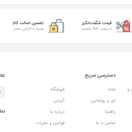
قیمت شگفت‌انگیز
تضمین اصالت کالا
تا سقف 30% تخفیف
همراه با گارانتی معتبر
دسترسی سریع
عضو
 و
خانه
فروشگاه
نور و روشنایی
آبزیان
نما
راهنما
درباره ما
تماس با ما
قوانین و مقررات