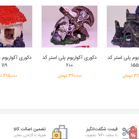
یوم پلی استر کد
دکوری آکواریوم پلی استر کد
دکوری آکواریوم پ
119
200
155
تومان
390,000 تومان
495,000 تومان
قیمت شگفت‌انگیز
تضمین اصالت کالا
تا سقف 30% تخفیف
همراه با گارانتی معتبر