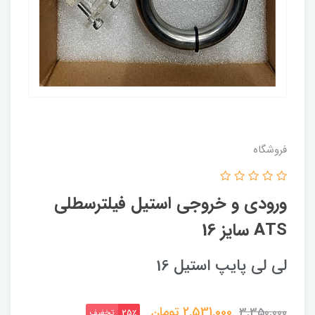
فروشگاه
ورودی و خروجی استیل فیلترسطلی
ATS سایز 16
لی لی پایپ استیل 16
2,531,000
تومان
3,350,000
تخفیف
25٪