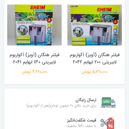
فیلتر هنگان (آویز) آکواریوم
فیلتر هنگان (آویز) آکواریوم
لایبریتی 200 ایهایم 2042
لایبریتی 130 ایهایم 2041
5,790,000 تومان
4,990,000 تومان
ارسال رایگان
برای خرید بالای ۲۰ میلیون تومان(بغیر از آکواریوم)
قیمت شگفت‌انگیز
تا سقف 30% تخفیف