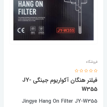
فروشگاه
فیلتر هنگان آکواریوم جینگی JY-
W355
Jingye Hang On Filter JY-W355