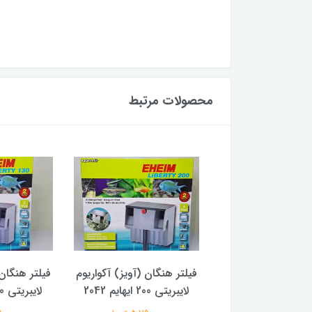
محصولات مرتبط
نگان (آویز) آکواریوم
فیلتر هنگان (آویز) آکواریوم
فیلتر هنگان 
KHF- کینتونز
لایبریتی 200 ایهایم 2042
لایبریتی 130 ایهایم 2041