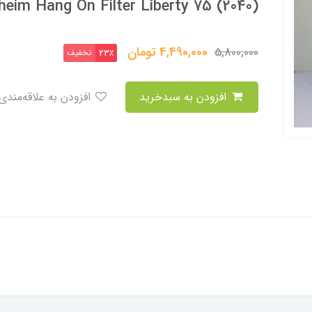
heim Hang On Filter Liberty 75 (2040)
4,490,000
تومان
5,800,000
تخفیف
23٪
افزودن به سبدخرید
افزودن به علاقه‌مندی