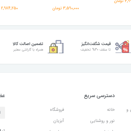
 تومان
3,590,000 تومان
2,984,250 تومان
قیمت شگفت‌انگیز
تضمین اصالت کالا
تا سقف 30% تخفیف
همراه با گارانتی معتبر
دسترسی سریع
عضو
 و
خانه
فروشگاه
نور و روشنایی
آبزیان