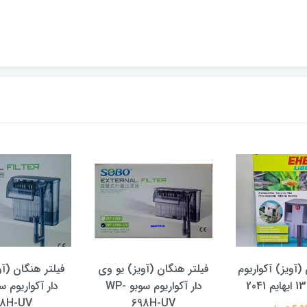
(آویز) آکواریوم
فیلتر هنگان (آویز) یو وی
فیلتر هنگان (آو
دار آکواریوم سوبو WP-
8H-UV
698H-UV