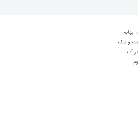
ایهابم
نت و تنگ
ر آب
وم