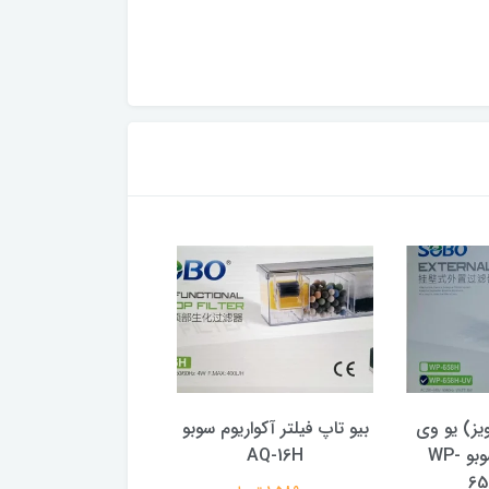
یز) یو وی
بیو تاپ فیلتر آکواریوم سوبو
فیلتر هنگان آکواریوم
دار آکواریوم سوبو WP-
AQ-16H
HP-800
65