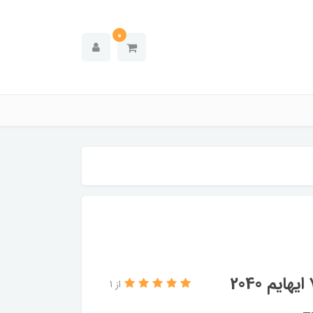
0
از 1