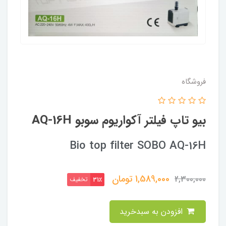
فروشگاه
بیو تاپ فیلتر آکواریوم سوبو AQ-16H
Bio top filter SOBO AQ-16H
1,589,000
تومان
2,300,000
تخفیف
31٪
افزودن به سبدخرید