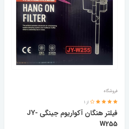
فروشگاه
از 1
فیلتر هنگان آکواریوم جینگی JY-
W255