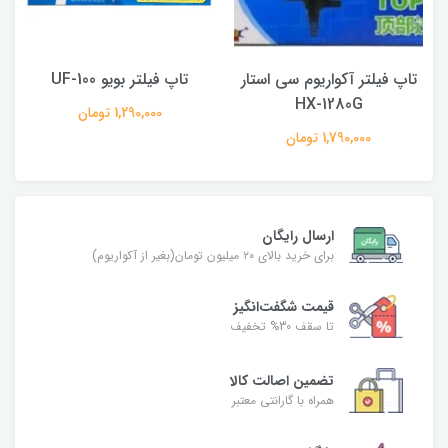
تاپ فیلتر آکواریوم سی استار
تاپ فیلتر بویو UF-100
HX-1280G
1,290,000 تومان
1,790,000 تومان
ارسال رایگان
برای خرید بالای ۲۰ میلیون تومان(بغیر از آکواریوم)
قیمت شگفت‌انگیز
تا سقف 30% تخفیف
تضمین اصالت کالا
همراه با گارانتی معتبر