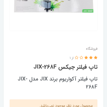
فروشگاه
از 1
تاپ فیلتر جیکس JIX-268F
تاپ فیلتر آکواریوم برند JIX مدل JIX-
268F
محصول مورد نظر موجود نمی‌باشد.