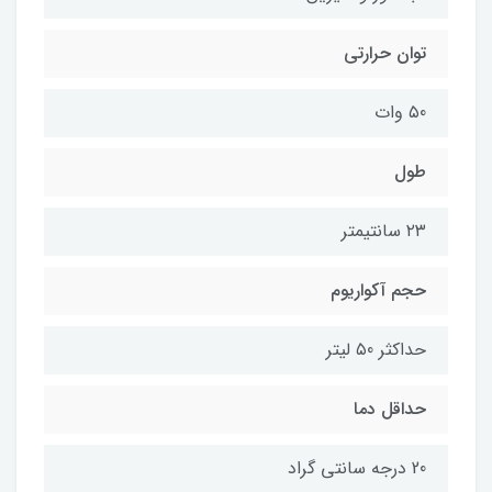
توان حرارتی
۵0 وات
طول
۲۳ سانتیمتر
حجم آکواریوم
حداکثر ۵0 لیتر
حداقل دما
20 درجه سانتی گراد