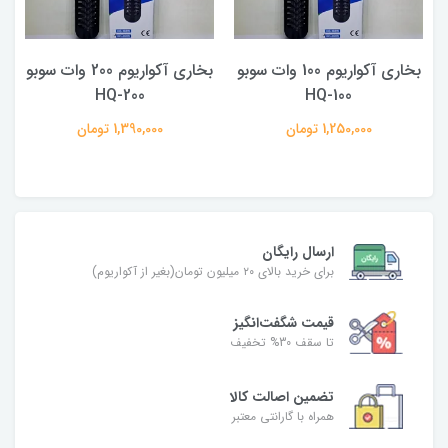
بخاری آکواریوم 100 وات سوبو
بخاری آکواریوم 200 وات سوبو
F
HQ-100
HQ-200
1,250,000 تومان
1,390,000 تومان
ارسال رایگان
برای خرید بالای ۲۰ میلیون تومان(بغیر از آکواریوم)
قیمت شگفت‌انگیز
تا سقف 30% تخفیف
تضمین اصالت کالا
همراه با گارانتی معتبر