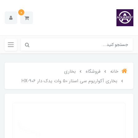
0
خانه
فروشگاه
بخاری
بخاری آکواریوم سی استار ۵0 وات یدک دار HX-906