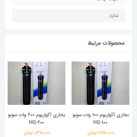
ندارد
محصولات مرتبط
بخاری آکواریوم 100 وات سوبو
بخاری آکواریوم 200 وات سوبو
F
HQ-100
HQ-200
1,250,000 تومان
1,390,000 تومان