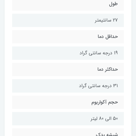
طول
27 سانتیمتر
حداقل دما
19 درجه سانتی گراد
حداکثر دما
31 درجه سانتی گراد
حجم آکواریوم
50 الی 80 لیتر
شیشه یدک