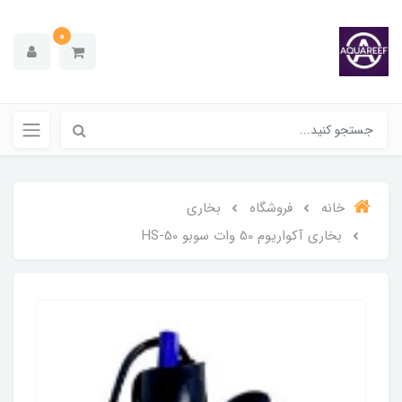
0
خانه
فروشگاه
بخاری
بخاری آکواریوم 50 وات سوبو HS-50