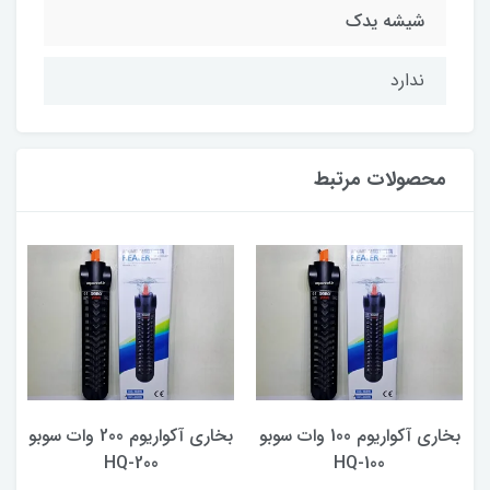
شیشه یدک
ندارد
محصولات مرتبط
بخاری آکواریوم 100 وات سوبو
بخاری آکواریوم 200 وات سوبو
F
HQ-100
HQ-200