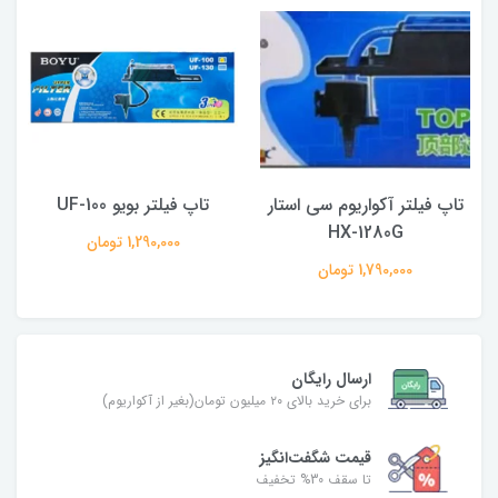
تاپ فیلتر آکواریوم سی استار
تاپ فیلتر بویو UF-100
HX-1280G
1,290,000 تومان
1,790,000 تومان
ارسال رایگان
برای خرید بالای ۲۰ میلیون تومان(بغیر از آکواریوم)
قیمت شگفت‌انگیز
تا سقف 30% تخفیف