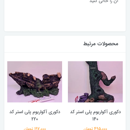
آن را خالی کنید
محصولات مرتبط
دکوری آکواریوم پلی استر کد
دکوری آکواریوم پلی استر کد
220
140
495,000 تومان
197,000 تومان