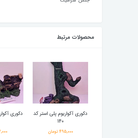
جنس: سرامیک
محصولات مرتبط
 دریایی دکوری
دکوری آکواریوم پلی استر کد
دکوری آکوار
اریوم جیلی فیش
140
250,000 تومان
495,000 تومان
197,000 