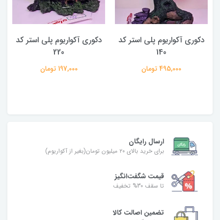
دکوری آکواریوم پلی استر کد
دکوری آکواریوم پلی استر کد
220
140
495,000 تومان
197,000 تومان
ارسال رایگان
برای خرید بالای ۲۰ میلیون تومان(بغیر از آکواریوم)
قیمت شگفت‌انگیز
تا سقف 30% تخفیف
تضمین اصالت کالا