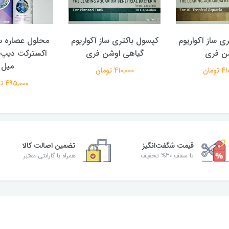
ی ساز آکواریوم
کپسول باکتری ساز آکواریوم
محلول عصاره س
ن فری
گیاهی اوشن فری
میل
تومان
410,000 تومان
495,000 تومان
قیمت شگفت‌انگیز
تضمین اصالت کالا
تا سقف 30% تخفیف
همراه با گارانتی معتبر