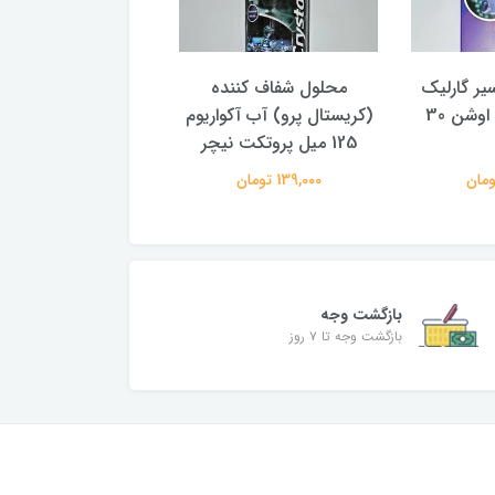
یر گارلیک
محلول شفاف کننده
محلول باکتری ساز (
اکسترکت دیپ اوشن 30
(کریستال پرو) آب آکواریوم
125 میل پروتکت نیچر
پروتکت نیچر
139,000 تومان
149,000 تومان
بازگشت وجه
بازگشت وجه تا ۷ روز