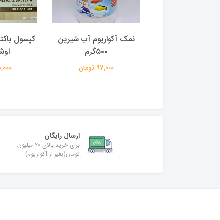
انتین خالص آبزیان
نمک آکواریوم آب شیرین
کپسول باکتر
۵۰۰گرم
اوش
845,000 تومان
97,000 تومان
410,000 
ارسال رایگان
برای خرید بالای ۲۰ میلیون
تومان(بغیر از آکواریوم)