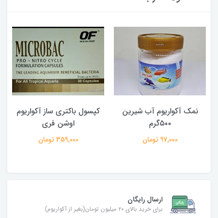
نمک آکواریوم آب شیرین
کپسول باکتری ساز آکواریوم
۵۰۰گرم
اوشن فری
97,000 تومان
359,000 تومان
ارسال رایگان
برای خرید بالای ۲۰ میلیون تومان(بغیر از آکواریوم)