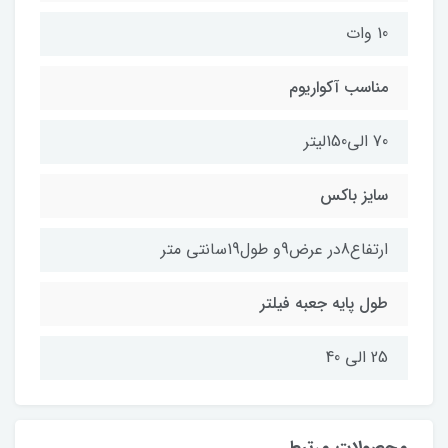
10 وات
مناسب آکواریوم
70 الی150لیتر
سایز باکس
ارتفاع8در عرض9و طول19سانتی متر
طول پایه جعبه فیلتر
25 الی 40