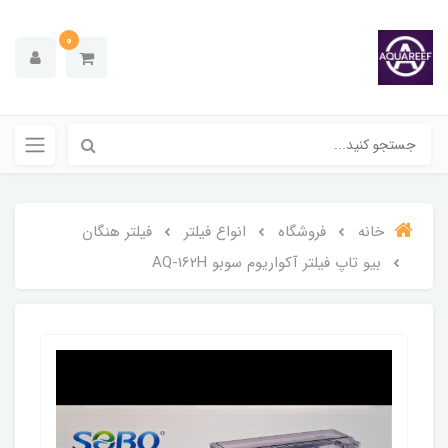
0
خانه
فروشگاه
انواع فیلتر
فیلتر هنگان
بیو تاپ فیلتر آکواریوم سوبو AQ-162H