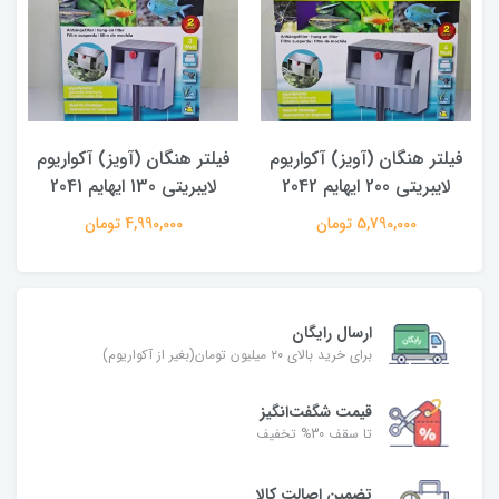
فیلتر هنگان (آویز) آکواریوم
فیلتر هنگان (آویز) آکواریوم
لایبریتی 200 ایهایم 2042
لایبریتی 130 ایهایم 2041
5,790,000 تومان
4,990,000 تومان
ارسال رایگان
برای خرید بالای ۲۰ میلیون تومان(بغیر از آکواریوم)
قیمت شگفت‌انگیز
تا سقف 30% تخفیف
تضمین اصالت کالا