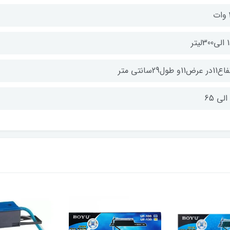
لیتر
رض11و طول29سانتی متر