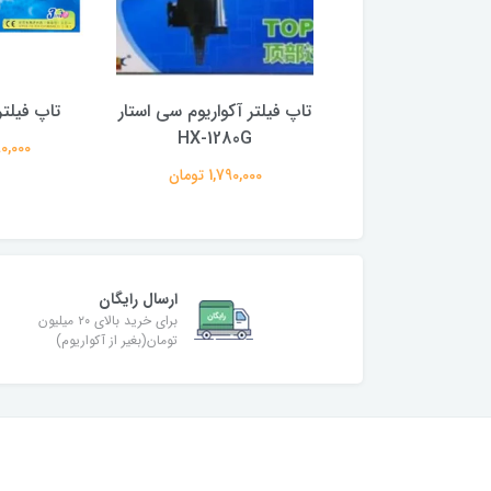
ر آکواریوم سی استار
تاپ فیلتر آکواریوم سی استار
تاپ فیلتر بوی
HX-1280G
HX-1380G
1,290,000
2,490,00 تومان
1,790,000 تومان
ارسال رایگان
برای خرید بالای ۲۰ میلیون
تومان(بغیر از آکواریوم)