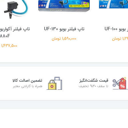
و UF-100
تاپ فیلتر بویو UF-130
1880F
 تومان
1,590,000 تومان
1,437,500 تومان
قیمت شگفت‌انگیز
تضمین اصالت کالا
تا سقف 30% تخفیف
همراه با گارانتی معتبر