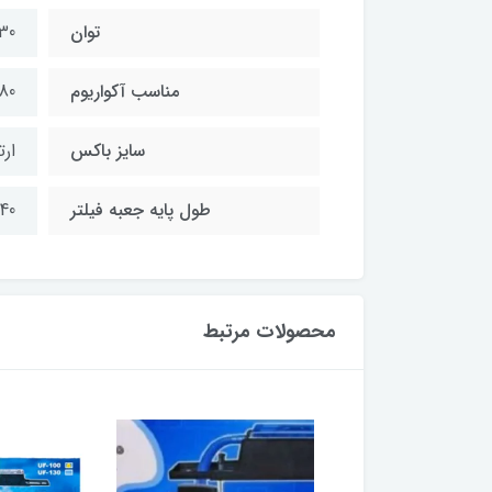
توان
30 وات
مناسب آکواریوم
180 الی300
سایز باکس
ارتفاع11در ع
طول پایه جعبه فیلتر
40 الی 65
محصولات مرتبط