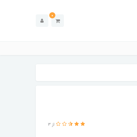
0
از 3