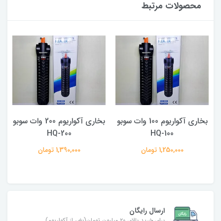
محصولات مرتبط
بخاری آکواریوم 100 وات سوبو
بخاری آکواریوم 200 وات سوبو
F
HQ-100
HQ-200
1,250,000 تومان
1,390,000 تومان
ارسال رایگان
برای خرید بالای ۲۰ میلیون تومان(بغیر از آکواریوم)