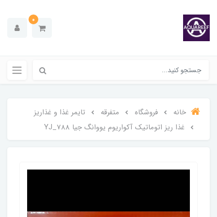
0
خانه
فروشگاه
متفرقه
تایمر غذا و غذاریز
غذا ریز اتوماتیک آکواریوم یووانگ جیا YJ_788