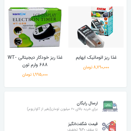
غذا ریز اتوماتیک ایهایم
غذا ریز خودکار دیجیتالی WT-
688 وارم تون
8,790,000 تومان
1,995,000 تومان
ارسال رایگان
برای خرید بالای ۲۰ میلیون تومان(بغیر از آکواریوم)
قیمت شگفت‌انگیز
تا سقف 30% تخفیف