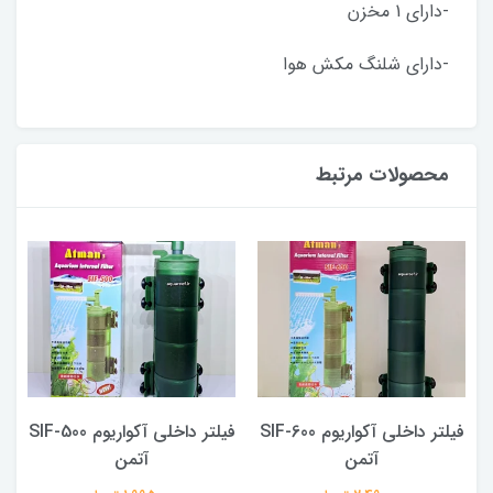
-دارای 1 مخزن
-دارای شلنگ مکش هوا
محصولات مرتبط
SI
فیلتر داخلی آکواریوم SIF-600
فیلتر داخلی آکواریوم SIF-500
آتمن
آتمن