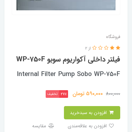
فروشگاه
از 2
فیلتر داخلی آکواریوم سوبو WP-750F
Internal Filter Pump Sobo WP-750F
590,000
تومان
800,000
تخفیف
27٪
افزودن به سبدخرید
افزودن به علاقه‌مندی
مقایسه