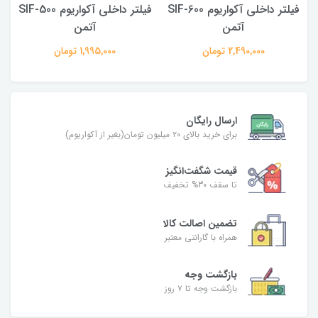
SI
فیلتر داخلی آکواریوم SIF-600
فیلتر داخلی آکواریوم SIF-500
آتمن
آتمن
2,490,000 تومان
1,995,000 تومان
ارسال رایگان
برای خرید بالای ۲۰ میلیون تومان(بغیر از آکواریوم)
قیمت شگفت‌انگیز
تا سقف 30% تخفیف
تضمین اصالت کالا
همراه با گارانتی معتبر
بازگشت وجه
بازگشت وجه تا ۷ روز